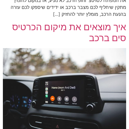
את המפתח לסויטצ' והופ הרכב לא מניע, אז במקום להזמין
מתקין שיחליף לכם מצבר ברכב או ידידים שיספקו לכם עזרה
בהנעת הרכב, מומלץ יותר להחזיק […]
איך מוצאים את מיקום הכרטיס
סים ברכב