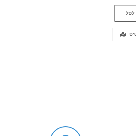
לסל
יס